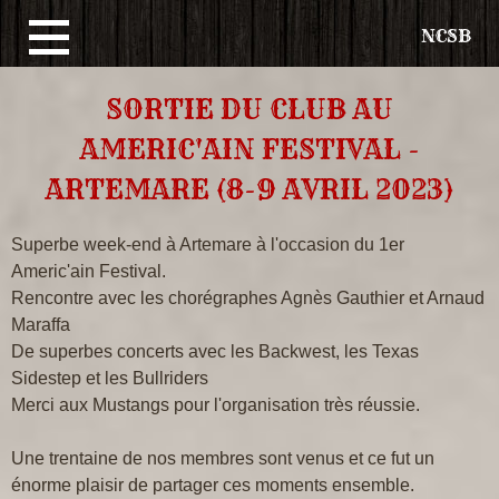
NCSB
Aller
SORTIE DU CLUB AU
au
AMERIC'AIN FESTIVAL -
contenu
ARTEMARE (8-9 AVRIL 2023)
principal
Superbe week-end à Artemare à l'occasion du 1er
Americ'ain Festival.
Rencontre avec les chorégraphes Agnès Gauthier et Arnaud
Maraffa
De superbes concerts avec les Backwest, les Texas
Sidestep et les Bullriders
Merci aux Mustangs pour l'organisation très réussie.
Une trentaine de nos membres sont venus et ce fut un
énorme plaisir de partager ces moments ensemble.