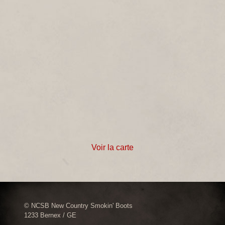
Voir la carte
© NCSB New Country Smokin' Boots
1233 Bernex / GE